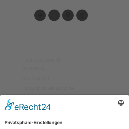
Kontakt
Liepnitzstrasse 48
10318 Berlin
030 7550730
info@klinkersanierung.de
Menü
Home