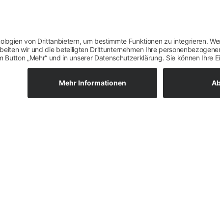
UNSERE DIENSTLEISTUNGEN
Fugensani
Die Sanierung des Fugennetzes ist o
notwendig.