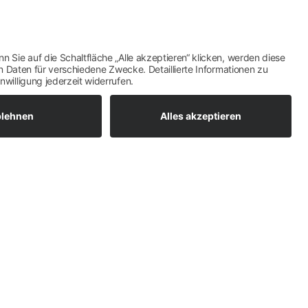
erung
ftmals erst nach Jahrhunderten