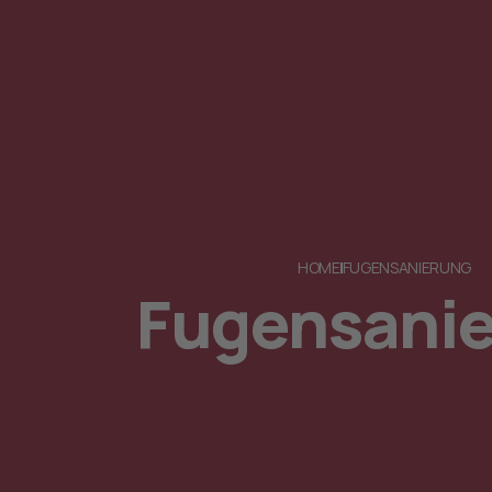
HOME
FUGENSANIERUNG
Fugensani